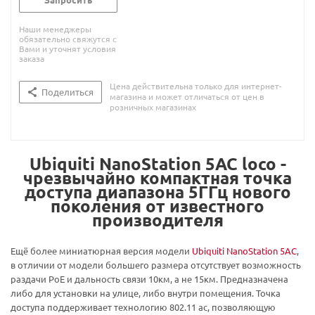
Наши менеджеры
обязательно свяжутся с
Вами и уточнят условия
заказа
Цена действительна только для интернет-
Поделиться
магазина и может отличаться от цен в
розничных магазинах
Ubiquiti NanoStation 5AC loco -
чрезвычайно компактная точка
доступа диапазона 5ГГц нового
поколения от известного
производителя
Ещё более миниатюрная версия модели
Ubiquiti NanoStation 5AC
,
в отличии от модели большего размера отсутствует возможность
раздачи PoE и дальность связи 10км, а не 15км. Предназначена
либо для установки на улице, либо внутри помещения. Точка
доступа поддерживает технологию 802.11 ac, позволяющую