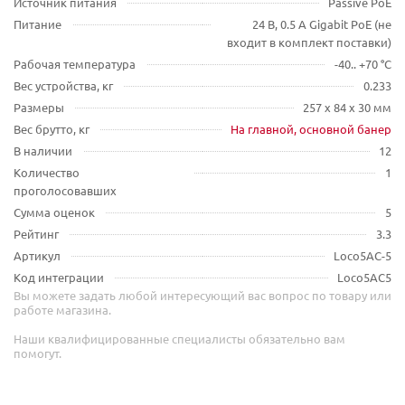
Источник питания
Passive PoE
Питание
24 В, 0.5 А Gigabit PoE (не
входит в комплект поставки)
Рабочая температура
-40.. +70 °C
Вес устройства, кг
0.233
Размеры
257 x 84 x 30 мм
Вес брутто, кг
На главной, основной банер
В наличии
12
Количество
1
проголосовавших
Сумма оценок
5
Рейтинг
3.3
Артикул
Loco5AC-5
Код интеграции
Loco5AC5
Вы можете задать любой интересующий вас вопрос по товару или
работе магазина.
Наши квалифицированные специалисты обязательно вам
помогут.