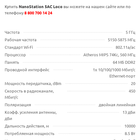
Купить
NanoStation 5AC Loco
вы можете на нашем сайте или по
телефону
8 800 700 14 24
Частота
5 ГГц
Рабочая частота
5150-5875 МГц
Стандарт Wi-Fi
802.11a/ac
Процессор
Atheros MIPS 74Kc, 560 МГц
Память
64 МБ DDR2
Проводной интерфейс
1х 10/100/1000 Мбит/с
Ethernet-порт
Мощность передатчика, dBm
20
Скорость в радиоканале,
450
Мбит/с
Поляризация
двойная линейная
Коэфф. усиления антенны,
13 дБи
дБи
Дальность действия, м
10000
Потребляемая мощность
8.5 Вт