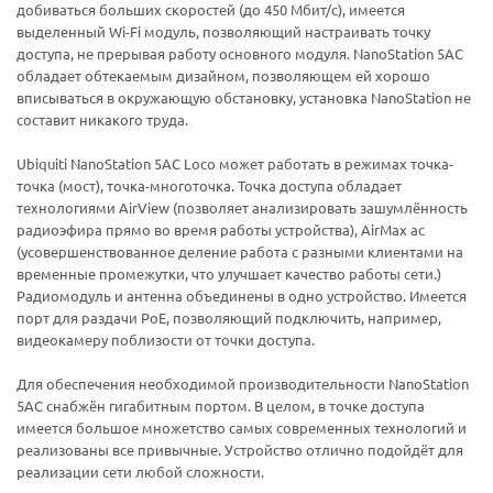
добиваться больших скоростей (до 450 Мбит/с), имеется
выделенный Wi-Fi модуль, позволяющий настраивать точку
доступа, не прерывая работу основного модуля. NanoStation 5AC
обладает обтекаемым дизайном, позволяющем ей хорошо
вписываться в окружающую обстановку, установка NanoStation не
составит никакого труда.
Ubiquiti NanoStation 5AC Loco может работать в режимах точка-
точка (мост), точка-многоточка. Точка доступа обладает
технологиями AirView (позволяет анализировать зашумлённость
радиоэфира прямо во время работы устройства), AirMax ac
(усовершенствованное деление работа с разными клиентами на
временные промежутки, что улучшает качество работы сети.)
Радиомодуль и антенна объединены в одно устройство. Имеется
порт для раздачи PoE, позволяющий подключить, например,
видеокамеру поблизости от точки доступа.
Для обеспечения необходимой производительности NanoStation
5AC снабжён гигабитным портом. В целом, в точке доступа
имеется большое множетство самых современных технологий и
реализованы все привычные. Устройство отлично подойдёт для
реализации сети любой сложности.