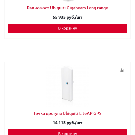
Радиомост Ubiquiti Gigabeam Long range
55 935 руб.
/шт
В корзину
Точка доступа Ubiquiti LiteAP GPS
14 118 руб.
/шт
В корзину