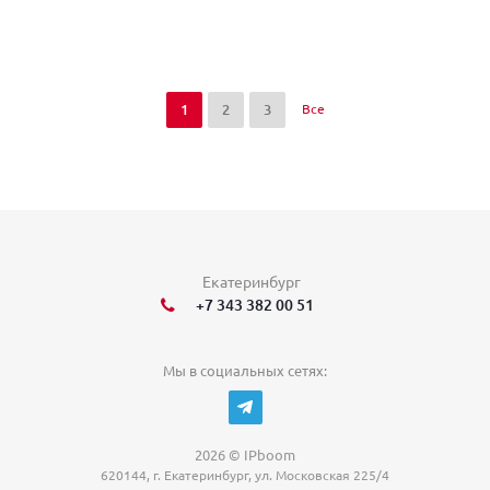
1
2
3
Все
Екатеринбург
+7 343 382 00 51
Мы в социальных сетях:
2026 © IPboom
620144, г. Екатеринбург, ул. Московская 225/4