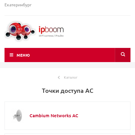
Екатеринбург
МЕНЮ
Каталог
Точки доступа АС
Cambium Networks AC