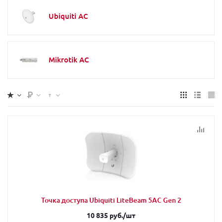
Ubiquiti AC
Mikrotik AC
Точка доступа Ubiquiti LiteBeam 5AC Gen 2
10 835 руб.
/шт