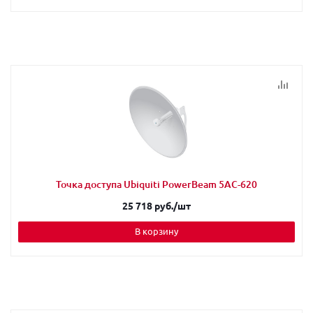
Точка доступа Ubiquiti PowerBeam 5AC-620
25 718 руб.
/шт
В корзину