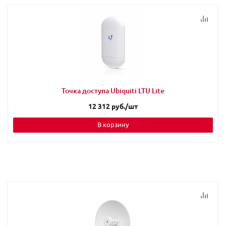
Точка доступа Ubiquiti LTU Lite
12 312 руб.
/шт
В корзину