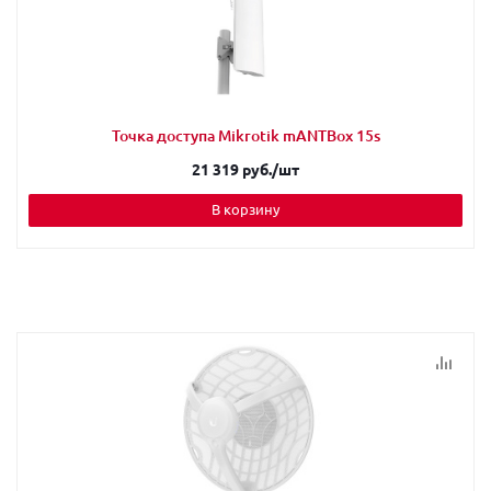
Точка доступа Mikrotik mANTBox 15s
21 319 руб.
/шт
В корзину