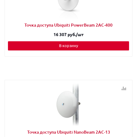
Точка доступа Ubiquiti PowerBeam 2AC-400
16 307 руб.
/шт
В корзину
Точка доступа Ubiquiti NanoBeam 2AC-13