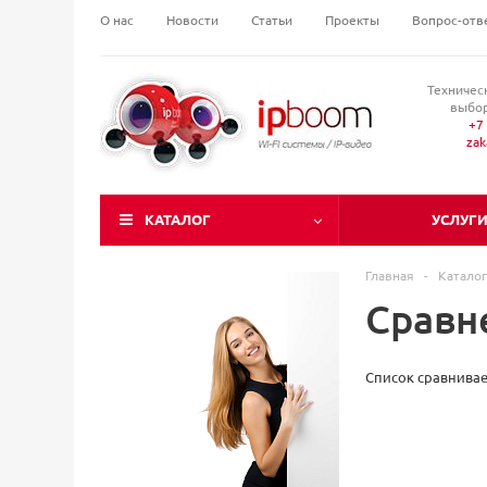
О нас
Новости
Статьи
Проекты
Вопрос-отв
Техничес
выбор
+7 
za
КАТАЛОГ
УСЛУГ
Главная
-
Каталог
Сравн
Список сравнивае