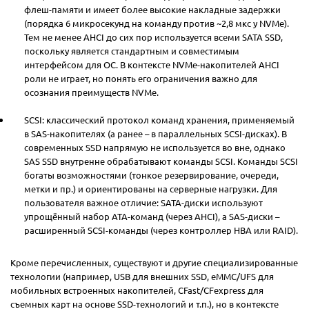
флеш-памяти и имеет более высокие накладные задержки
(порядка 6 микросекунд на команду против ~2,8 мкс у NVMe).
Тем не менее AHCI до сих пор используется всеми SATA SSD,
поскольку является стандартным и совместимым
интерфейсом для ОС. В контексте NVMe-накопителей AHCI
роли не играет, но понять его ограничения важно для
осознания преимуществ NVMe.
SCSI: классический протокол команд хранения, применяемый
в SAS-накопителях (а ранее – в параллельных SCSI-дисках). В
современных SSD напрямую не используется во вне, однако
SAS SSD внутренне обрабатывают команды SCSI. Команды SCSI
богаты возможностями (тонкое резервирование, очереди,
метки и пр.) и ориентированы на серверные нагрузки. Для
пользователя важное отличие: SATA-диски используют
упрощённый набор ATA-команд (через AHCI), а SAS-диски –
расширенный SCSI-команды (через контроллер HBA или RAID).
Кроме перечисленных, существуют и другие специализированные
технологии (например, USB для внешних SSD, eMMC/UFS для
мобильных встроенных накопителей, CFast/CFexpress для
съемных карт на основе SSD-технологий и т.п.), но в контексте