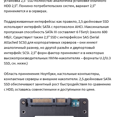
установка 2,5” SSD полностью аналогична установке обычного
HDD 2,5”. Помимо потребительских систем, вариант 2,5”
применяется и в серверах.
Поддерживаемые интерфейсы: как правило, 2,5-дюймовые SSD
используют интерфейс SATA с протоколом AHCI. Максимальная
пропускная способность SATA III составляет 6 Гбит/с (около 600
МБ/с. Существуют также 2,5” SSD с интерфейсом SAS (Serial
Attached SCSI) для корпоративных серверов – они имеют
аналогичный размер, но другой разъём и двупортовый
интерфейс SCSI. 2,5” форм-фактор применяют и в некоторых
высокопроизводительных NVMe-накопителях – форматы U.2/U.3
SSD, см. ниже.)
Область применения: Ноутбуки, настольные компьютеры,
компактные серверы и внешние накопители. 2,5-дюймовые SATA
SSD обеспечивают заметный рост быстродействия по сравнению
с HDD, оставаясь совместимыми и доступными по цене.