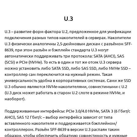
U.3
U.3 – развитие форм-фактора U.2, предложенное для унификации
подключения разных типов накопителей в серверах. Накопители
U.3 физически аналогичны 2,5-дюймовым дискам с разъёмом SFF-
8639, при этом разъём и бэкплейн стандарта U.3 могут
автоматически поддерживать три протокола: SATA (AHCI), SAS
(SCSI) и PCIe (NVMe). То есть в один и тот же отсек U.3 сервера
можно установить либо SATA SSD, либо SAS SSD, либо NVMe SSD –
контроллер сам переключится на нужный режим. Такая
универсальность удобна в корпоративных системах. Сами же SSD
U.3 обычно являются NVMe-накопителями, совместимыми с U.2
(U.3 диск может работать в старом U.2 слоте в режиме NVMe, и
наоборот).
Поддерживаемые интерфейсы: PCIe 3.0/4.0 NVMe, SATA 3 (6 Гбит/с
AHCI), SAS 12 Гбит/с – выбор интерфейса зависит от типа
вставленного накопителя и поддерживается бэкплейном/
контроллером. Разъём SFF-8639 в версии U.3 распаян таким
образом, чтобы обеспечить обратную совместимость и нужные