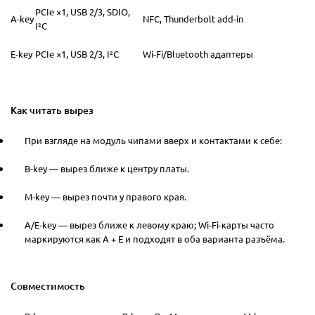
PCIe ×1, USB 2/3, SDIO,
A-key
NFC, Thunderbolt add-in
I²C
E-key
PCIe ×1, USB 2/3, I²C
Wi-Fi/Bluetooth адаптеры
Как читать вырез
При взгляде на модуль чипами вверх и контактами к себе:
B-key — вырез ближе к центру платы.
M-key — вырез почти у правого края.
A/E-key — вырез ближе к левому краю; Wi-Fi-карты часто
маркируются как A + E и подходят в оба варианта разъёма.
Совместимость