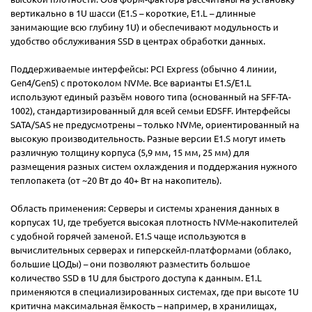
вертикально в 1U шасси (E1.S – короткие, E1.L – длинные
занимающие всю глубину 1U) и обеспечивают модульность и
удобство обслуживания SSD в центрах обработки данных.
Поддерживаемые интерфейсы: PCI Express (обычно 4 линии,
Gen4/Gen5) с протоколом NVMe. Все варианты E1.S/E1.L
используют единый разъём нового типа (основанный на SFF-TA-
1002), стандартизированный для всей семьи EDSFF. Интерфейсы
SATA/SAS не предусмотрены – только NVMe, ориентированный на
высокую производительность. Разные версии E1.S могут иметь
различную толщину корпуса (5,9 мм, 15 мм, 25 мм) для
размещения разных систем охлаждения и поддержания нужного
теплопакета (от ~20 Вт до 40+ Вт на накопитель).
Область применения: Серверы и системы хранения данных в
корпусах 1U, где требуется высокая плотность NVMe-накопителей
с удобной горячей заменой. E1.S чаще используются в
вычислительных серверах и гиперскейл-платформами (облако,
большие ЦОДы) – они позволяют разместить большое
количество SSD в 1U для быстрого доступа к данным. E1.L
применяются в специализированных системах, где при высоте 1U
критична максимальная ёмкость – например, в хранилищах,