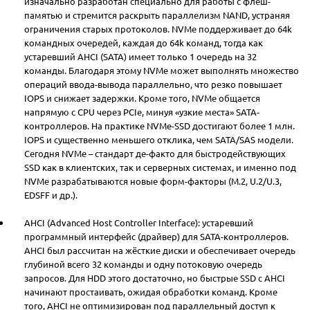
изначально разработан специально для работы с флеш-
памятью и стремится раскрыть параллелизм NAND, устраняя
ограничения старых протоколов. NVMe поддерживает до 64k
командных очередей, каждая до 64k команд, тогда как
устаревший AHCI (SATA) имеет только 1 очередь на 32
команды. Благодаря этому NVMe может выполнять множество
операций ввода-вывода параллельно, что резко повышает
IOPS и снижает задержки. Кроме того, NVMe общается
напрямую с CPU через PCIe, минуя «узкие места» SATA-
контроллеров. На практике NVMe-SSD достигают более 1 млн.
IOPS и существенно меньшего отклика, чем SATA/SAS модели.
Сегодня NVMe – стандарт де-факто для быстродействующих
SSD как в клиентских, так и серверных системах, и именно под
NVMe разрабатываются новые форм-факторы (M.2, U.2/U.3,
EDSFF и др.).
AHCI (Advanced Host Controller Interface): устаревший
программный интерфейс (драйвер) для SATA-контроллеров.
AHCI был рассчитан на жёсткие диски и обеспечивает очередь
глубиной всего 32 команды и одну потоковую очередь
запросов. Для HDD этого достаточно, но быстрые SSD с AHCI
начинают простаивать, ожидая обработки команд. Кроме
того, AHCI не оптимизирован под параллельный доступ к