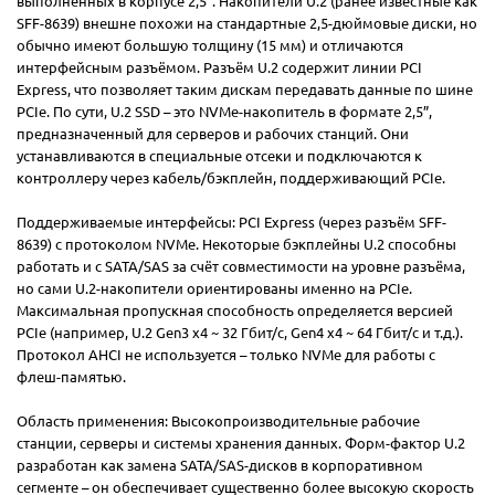
выполненных в корпусе 2,5”. Накопители U.2 (ранее известные как
SFF-8639) внешне похожи на стандартные 2,5-дюймовые диски, но
обычно имеют большую толщину (15 мм) и отличаются
интерфейсным разъёмом. Разъём U.2 содержит линии PCI
Express, что позволяет таким дискам передавать данные по шине
PCIe. По сути, U.2 SSD – это NVMe-накопитель в формате 2,5”,
предназначенный для серверов и рабочих станций. Они
устанавливаются в специальные отсеки и подключаются к
контроллеру через кабель/бэкплейн, поддерживающий PCIe.
Поддерживаемые интерфейсы: PCI Express (через разъём SFF-
8639) с протоколом NVMe. Некоторые бэкплейны U.2 способны
работать и с SATA/SAS за счёт совместимости на уровне разъёма,
но сами U.2-накопители ориентированы именно на PCIe.
Максимальная пропускная способность определяется версией
PCIe (например, U.2 Gen3 x4 ~ 32 Гбит/с, Gen4 x4 ~ 64 Гбит/с и т.д.).
Протокол AHCI не используется – только NVMe для работы с
флеш-памятью.
Область применения: Высокопроизводительные рабочие
станции, серверы и системы хранения данных. Форм-фактор U.2
разработан как замена SATA/SAS-дисков в корпоративном
сегменте – он обеспечивает существенно более высокую скорость