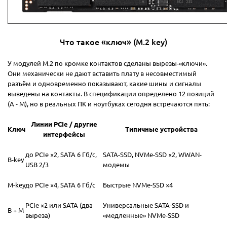
Что такое «ключ» (M.2 key)
У модулей M.2 по кромке контактов сделаны вырезы-«ключи».
Они механически не дают вставить плату в несовместимый
разъём и одновременно показывают, какие шины и сигналы
выведены на контакты. В спецификации определено 12 позиций
(A - M), но в реальных ПК и ноутбуках сегодня встречаются пять:
Линии PCIe / другие
Ключ
Типичные устройства
интерфейсы
до PCIe ×2, SATA 6 Гб/с,
SATA-SSD, NVMe-SSD ×2, WWAN-
B-key
USB 2/3
модемы
M-key
до PCIe ×4, SATA 6 Гб/с
Быстрые NVMe-SSD ×4
PCIe ×2 или SATA (два
Универсальные SATA-SSD и
B + M
выреза)
«медленные» NVMe-SSD