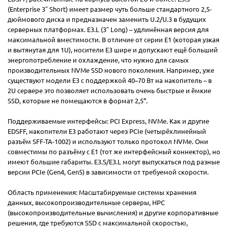
(Enterprise 3″ Short) имеет размер чуть больше стандартного 2,5-
дюймового диска и предназначен заменить U.2/U.3 в будущих
серверных платформах. E3.L (3″ Long) – удлинённая версия для
максимальной вместимости. В отличие от серии E1 (которая узкая
и вытянутая для 1U), носители E3 шире и допускают ещё больший
энергопотребление и охлаждение, что нужно для самых
производительных NVMe SSD нового поколения. Например, уже
существуют модели E3 с поддержкой 40–70 Вт на накопитель – в
2U сервере это позволяет использовать очень быстрые и ёмкие
SSD, которые не помещаются в формат 2,5”.
Поддерживаемые интерфейсы: PCI Express, NVMe. Как и другие
EDSFF, накопители E3 работают через PCIe (четырёхлинейный
разъём SFF-TA-1002) и используют только протокол NVMe. Они
совместимы по разъёму с E1 (тот же интерфейсный коннектор), но
имеют большие габариты. E3.S/E3.L могут выпускаться под разные
версии PCIe (Gen4, Gen5) в зависимости от требуемой скорости.
Область применения: Масштабируемые системы хранения
данных, высокопроизводительные серверы, HPC
(высокопроизводительные вычисления) и другие корпоративные
решения, где требуются SSD с максимальной скоростью,