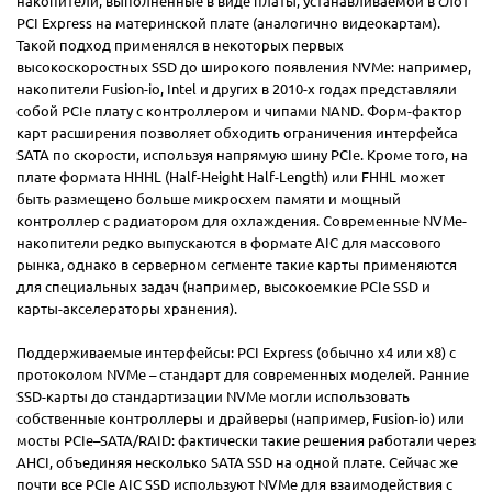
накопители, выполненные в виде платы, устанавливаемой в слот
PCI Express на материнской плате (аналогично видеокартам).
Такой подход применялся в некоторых первых
высокоскоростных SSD до широкого появления NVMe: например,
накопители Fusion-io, Intel и других в 2010-х годах представляли
собой PCIe плату с контроллером и чипами NAND. Форм-фактор
карт расширения позволяет обходить ограничения интерфейса
SATA по скорости, используя напрямую шину PCIe. Кроме того, на
плате формата HHHL (Half-Height Half-Length) или FHHL может
быть размещено больше микросхем памяти и мощный
контроллер с радиатором для охлаждения. Современные NVMe-
накопители редко выпускаются в формате AIC для массового
рынка, однако в серверном сегменте такие карты применяются
для специальных задач (например, высокоемкие PCIe SSD и
карты-акселераторы хранения).
Поддерживаемые интерфейсы: PCI Express (обычно x4 или x8) с
протоколом NVMe – стандарт для современных моделей. Ранние
SSD-карты до стандартизации NVMe могли использовать
собственные контроллеры и драйверы (например, Fusion-io) или
мосты PCIe–SATA/RAID: фактически такие решения работали через
AHCI, объединяя несколько SATA SSD на одной плате. Сейчас же
почти все PCIe AIC SSD используют NVMe для взаимодействия с