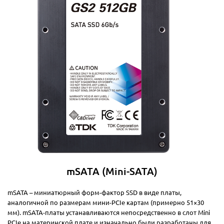
mSATA (Mini-SATA)
mSATA – миниатюрный форм-фактор SSD в виде платы,
аналогичной по размерам мини-PCIe картам (примерно 51×30
мм). mSATA-платы устанавливаются непосредственно в слот Mini
PCIe на материнской плате и изначально были разработаны для