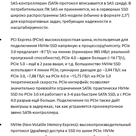
SAS-контроллерам (SATA-протокол вписывается в SAS среду). В
потребительских ПК SAS не применяется, но в серверных SSD
широко распространены SAS-модели (обычно в формате 2,5”)
для корпоративных задач, требующих надежности и
масштабируемости.
PCI Express (PCIe): высокоскоростная шина, используемая для
подключения NVMe-SSD напрямую к процессору/чипсету. PCIe
3.0 предлагает ~8 ГТ/с на линию (примерно 985 МБ/с реальной
пропускной способности), PCIe 4.0 – вдвое больше (~16 ГТ/с),
PCIe 5.0 – ещё в 2 раза выше, и т.д. Большинство NVMe SSD
используют 4 линии PCIe, суммарно дающие до ~3,94 ГБ/с на
PCIe 3.0, ~7,88 ГБ/с на PCIe 4.0 и ~15,75 ГБ/с на PCIe 5.0
теоретической скорости. PCIe-интерфейс позволяет
значительно превзойти ограничения SATA: практически NVMe
SSD по PCIe 3.0 x4 работают в 3–6 раз быстрее SATA SSD, а с PCIe
4.0 разрыв ещё больше. Подключение по PCIe также даёт
выигрыш в задержках, так как устраняется промежуточное
звено SATA-контроллера.
NVMe (Non-Volatile Memory Express): высокопроизводительный
протокол (драйвер) доступа к SSD по шине PCIe. NVMe