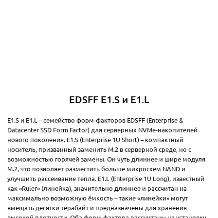
EDSFF E1.S и E1.L
E1.S и E1.L – семейство форм-факторов EDSFF (Enterprise &
Datacenter SSD Form Factor) для серверных NVMe-накопителей
нового поколения. E1.S (Enterprise 1U Short) – компактный
носитель, призванный заменить М.2 в серверной среде, но с
возможностью горячей замены. Он чуть длиннее и шире модуля
M.2, что позволяет разместить больше микросхем NAND и
улучшить рассеивание тепла. E1.L (Enterprise 1U Long), известный
как «Ruler» (линейка), значительно длиннее и рассчитан на
максимально возможную ёмкость – такие «линейки» могут
вмещать десятки терабайт и предназначены для хранения
высокой плотности. Оба форм-фактора рассчитаны на установку