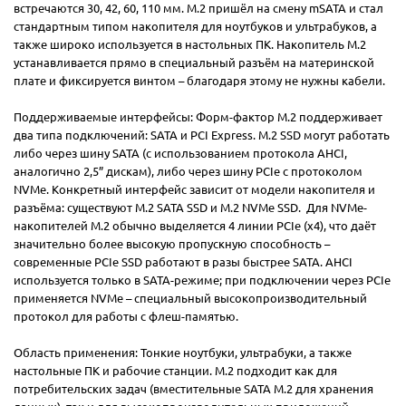
встречаются 30, 42, 60, 110 мм. M.2 пришёл на смену mSATA и стал
стандартным типом накопителя для ноутбуков и ультрабуков, а
также широко используется в настольных ПК. Накопитель M.2
устанавливается прямо в специальный разъём на материнской
плате и фиксируется винтом – благодаря этому не нужны кабели.
Поддерживаемые интерфейсы: Форм-фактор M.2 поддерживает
два типа подключений: SATA и PCI Express. M.2 SSD могут работать
либо через шину SATA (с использованием протокола AHCI,
аналогично 2,5” дискам), либо через шину PCIe с протоколом
NVMe. Конкретный интерфейс зависит от модели накопителя и
разъёма: существуют M.2 SATA SSD и M.2 NVMe SSD. Для NVMe-
накопителей M.2 обычно выделяется 4 линии PCIe (x4), что даёт
значительно более высокую пропускную способность –
современные PCIe SSD работают в разы быстрее SATA. AHCI
используется только в SATA-режиме; при подключении через PCIe
применяется NVMe – специальный высокопроизводительный
протокол для работы с флеш-памятью.
Область применения: Тонкие ноутбуки, ультрабуки, а также
настольные ПК и рабочие станции. M.2 подходит как для
потребительских задач (вместительные SATA M.2 для хранения