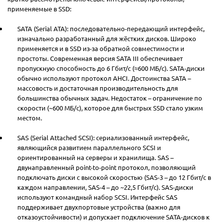
применяемые в SSD:
SATA (Serial ATA): последовательно-передающий интерфейс,
изначально разработанный для жёстких дисков. Широко
применяется и в SSD из-за обратной совместимости и
простоты. Современная версия SATA III обеспечивает
пропускную способность до 6 Гбит/с (≈600 МБ/с). SATA-диски
обычно используют протокол AHCI. Достоинства SATA –
массовость и достаточная производительность для
большинства обычных задач. Недостаток – ограничение по
скорости (~600 МБ/с), которое для быстрых SSD стало узким
местом.
SAS (Serial Attached SCSI): сериализованный интерфейс,
являющийся развитием параллельного SCSI и
ориентированный на серверы и хранилища. SAS –
двунаправленный point-to-point протокол, позволяющий
подключать диски с высокой скоростью (SAS-3 – до 12 Гбит/с в
каждом направлении, SAS-4 – до ~22,5 Гбит/с). SAS-диски
используют командный набор SCSI. Интерфейс SAS
поддерживает двухпортовые устройства (важно для
отказоустойчивости) и допускает подключение SATA-дисков к