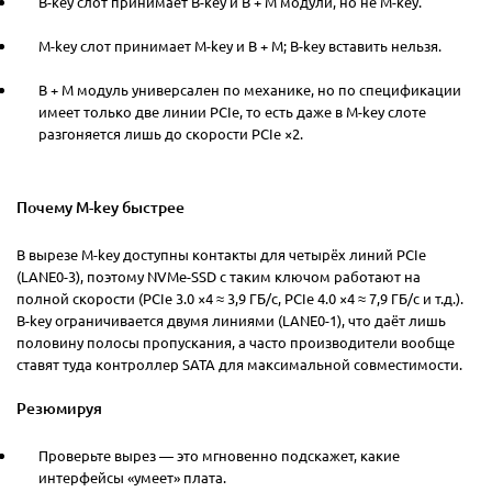
B-key слот принимает B-key и B + M модули, но не M-key.
M-key слот принимает M-key и B + M; B-key вставить нельзя.
B + M модуль универсален по механике, но по спецификации
имеет только две линии PCIe, то есть даже в M-key слоте
разгоняется лишь до скорости PCIe ×2.
Почему M-key быстрее
В вырезе M-key доступны контакты для четырёх линий PCIe
(LANE0-3), поэтому NVMe-SSD с таким ключом работают на
полной скорости (PCIe 3.0 ×4 ≈ 3,9 ГБ/с, PCIe 4.0 ×4 ≈ 7,9 ГБ/с и т.д.).
B-key ограничивается двумя линиями (LANE0-1), что даёт лишь
половину полосы пропускания, а часто производители вообще
ставят туда контроллер SATA для максимальной совместимости.
Резюмируя
Проверьте вырез — это мгновенно подскажет, какие
интерфейсы «умеет» плата.