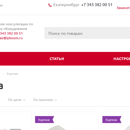
Екатеринбург
+7 343 382 00 51
ет
Заказат
кие консультации по
у оборудования
343 382 00 51
kaz@ipboom.ru
И
СТАТЬИ
НАСТРО
-
Уценка
а
По цене
По наличию
Уценка
Уценка