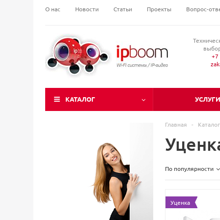
О нас
Новости
Статьи
Проекты
Вопрос-отв
Техничес
выбор
+7 
za
КАТАЛОГ
УСЛУГ
Главная
-
Каталог
Уценк
По популярности
Уценка