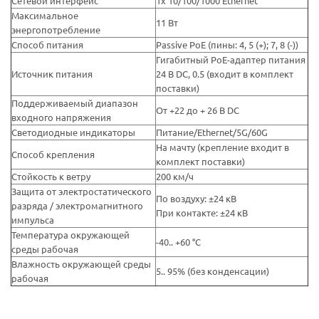
Сетевой интерфейс
1х 10/100/1000 Ethernet
Максимальное
11 Вт
энергопотребление
Способ питания
Passive PoE (пины: 4, 5 (+); 7, 8 (-))
Гигабитный PoE-адаптер питания
Источник питания
24 В DC, 0.5 (входит в комплект
поставки)
Поддерживаемый диапазон
От +22 до + 26 В DC
входного напряжения
Светодиодные индикаторы
Питание/Ethernet/5G/60G
На мачту (крепление входит в
Способ крепления
комплект поставки)
Стойкость к ветру
200 км/ч
Защита от электростатического
По воздуху: ±24 кВ
разряда / электромагнитного
При контакте: ±24 кВ
импульса
Температура окружающей
-40.. +60 °C
среды рабочая
Влажность окружающей среды
5.. 95% (без конденсации)
рабочая