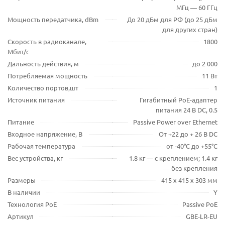
МГц — 60 ГГц
Мощность передатчика, dBm
До 20 дБм для РФ (до 25 дБм
для других стран)
Скорость в радиоканале,
1800
Мбит/с
Дальность действия, м
до 2 000
Потребляемая мощность
11 Вт
Количество портов,шт
1
Источник питания
Гигабитный PoE-адаптер
питания 24 В DC, 0.5
Питание
Passive Power over Ethernet
Входное напряжение, В
От +22 до + 26 В DC
Рабочая температура
от -40°C до +55°C
Вес устройства, кг
1.8 кг — с креплением; 1.4 кг
— без крепления
Размеры
415 х 415 х 303 мм
В наличии
Y
Технология PoE
Passive PoE
Артикул
GBE-LR-EU