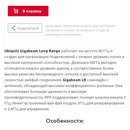
В корзину
Цена действительна только для интернет-
Поделиться
магазина и может отличаться от цен в
розничных магазинах
Ubiquiti Gigabeam Long Range
работает на частоте 60 ГГц и
создан для организации подключений с низким уровнем помех и
высокой пропускной способностью. Диапазон 60ГГц выгодно
отличается низким уровнем шумов, а соответственно более
высоки качество беспроводного сигнала и доступной высокой
скоростью вайфай соединения.
Gigabeam LR
совмещён с
антенной, обладающей высоким коэффициентом усиления. Она
обеспечивает большую дальность и высокую
производительность. РРЛ поддерживает полную ширину канала 2
ГГц. Имеет встроенный вай-фай модуль 5ГГц для резервирования
и 2,4ГГц для управления.
Особенности: