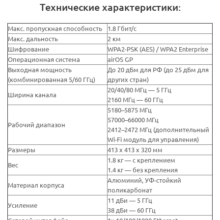
Технические характеристики:
Макс. пропускная способность
1.8 Гбит/с
Макс. дальность
2 км
Шифрование
WPA2-PSK (AES) / WPA2 Enterprise
Операционная система
airOS GP
Выходная мощность
До 20 дБм для РФ (до 25 дБм для
(комбинированная 5/60 ГГц)
других стран)
20/40/80 МГц — 5 ГГц
Ширина канала
2160 МГц — 60 ГГц
5180–5875 МГц
57000–66000 МГц
Рабочий диапазон
2412–2472 МГц (дополнительный
Wi-Fi модуль для управления)
Размеры
413 х 413 х 320 мм
1.8 кг — с креплением
Вес
1.4 кг — без крепления
Алюминий, УФ-стойкий
Материал корпуса
поликарбонат
11 дБи — 5 ГГц
Усиление
38 дБи — 60 ГГц