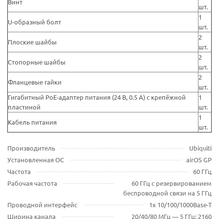
Винт
шт.
1
U-образный болт
шт.
2
Плоские шайбы
шт.
2
Стопорные шайбы
шт.
2
Фланцевые гайки
шт.
Гигабитный PoE-адаптер питания (24 В, 0.5 А) с крепёжной
1
пластиной
шт.
1
Кабель питания
шт.
Производитель
Ubiquiti
Установленная ОС
airOS GP
Частота
60 ГГц
Рабочая частота
60 ГГц с резервированием
беспроводной связи на 5 ГГц
Проводной интерфейс
1x 10/100/1000Base-T
Ширина канала
20/40/80 МГц — 5 ГГц; 2160