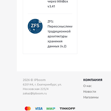
через WinBox
v3.41
ZFS:
Переосмысление
традиционной
архитектуры
хранения
данных (ч.2)
2026 © IPboom
КОМПАНИЯ
620144, г. Екатеринбург, ул.
О нас
Московская 225/4
Новости
zakaz@ipboom.ru
Магазины