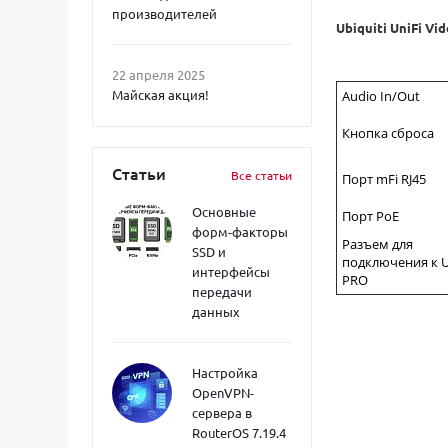
производителей
Ubiquiti UniFi Vi
22 апреля 2025
Майская акция!
Audio In/Out
Кнопка сброса
Статьи
Все статьи
Порт mFi RJ45
Основные
Порт PoE
форм-факторы
Разъем для
SSD и
подключения к 
интерфейсы
PRO
передачи
данных
Настройка
OpenVPN-
сервера в
RouterOS 7.19.4