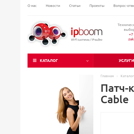
О нас
Новости
Статьи
Проекты
Вопрос-отв
Техничес
выбор
+7 
za
КАТАЛОГ
УСЛУГ
Главная
-
Каталог
Патч-к
Cable