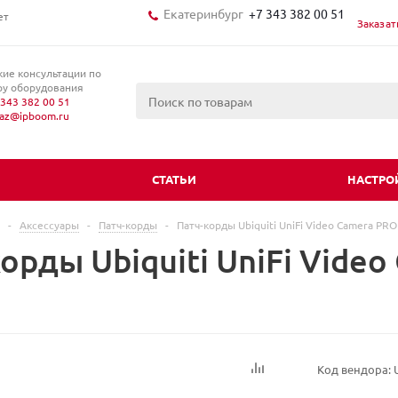
Екатеринбург
+7 343 382 00 51
ет
Заказат
кие консультации по
у оборудования
343 382 00 51
kaz@ipboom.ru
И
СТАТЬИ
НАСТРО
-
Аксессуары
-
Патч-корды
-
Патч-корды Ubiquiti UniFi Video Camera PRO
орды Ubiquiti UniFi Vide
Код вендора: