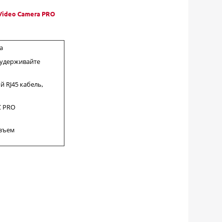
 Video Camera PRO
а
 удерживайте
 RJ45 кабель,
C PRO
азъем