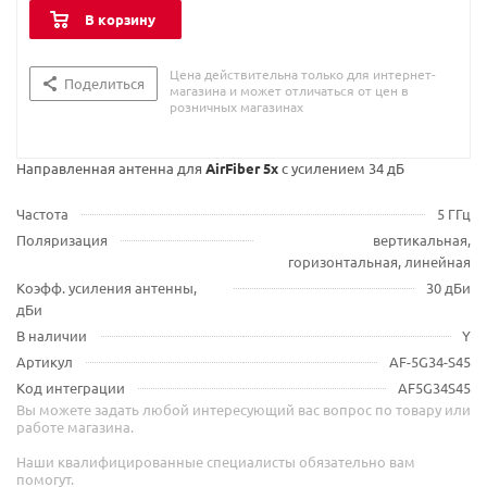
В корзину
Цена действительна только для интернет-
Поделиться
магазина и может отличаться от цен в
розничных магазинах
Направленная антенна для
AirFiber 5x
с усилением 34 дБ
Частота
5 ГГц
Поляризация
вертикальная,
горизонтальная, линейная
Коэфф. усиления антенны,
30 дБи
дБи
В наличии
Y
Артикул
AF-5G34-S45
Код интеграции
AF5G34S45
Вы можете задать любой интересующий вас вопрос по товару или
работе магазина.
Наши квалифицированные специалисты обязательно вам
помогут.