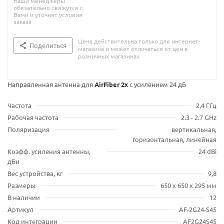
Наши менеджеры
обязательно свяжутся с
Вами и уточнят условия
заказа
Цена действительна только для интернет-
Поделиться
магазина и может отличаться от цен в
розничных магазинах
Направленная антенна для
AirFiber 2x
с усилением 24 дБ
Частота
2,4 ГГц
Рабочая частота
2.3 - 2.7 GHz
Поляризация
вертикальная,
горизонтальная, линейная
Коэфф. усиления антенны,
24 dBi
дБи
Вес устройства, кг
9,8
Размеры
650 x 650 x 295 мм
В наличии
12
Артикул
AF-2G24-S45
Код интеграции
AF2G24S45