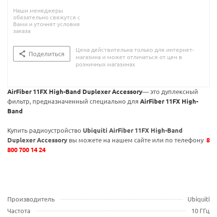
Наши менеджеры
обязательно свяжутся с
Вами и уточнят условия
заказа
Цена действительна только для интернет-
Поделиться
магазина и может отличаться от цен в
розничных магазинах
AirFiber 11FX High-Band
Duplexer Accessory
— это дуплексный
фильтр, предназначенный специально для
AirFiber 11FX High-
Band
Купить радиоустройство
Ubiquiti
AirFiber 11FX High
-Band
Duplexer Accessory
вы можете на нашем сайте или по телефону
8
800 700 14 24
Производитель
Ubiquiti
Частота
10 ГГц