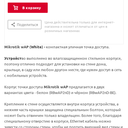
В корзину
Цена действительна только для интернет-
Поделиться
магазина и может отличаться от цен в
розничных магазинах
Mikrotik wAP (
White
) -
компактная уличная точка доступа.
Устройст
во выполнено во влагозащищенном стильном корпусе,
поэтому отлично подходит для установки на стене дома,
крыльце, в саду или любом другом месте, где нужен доступ в сеть
с мобильных устройств.
Корпус точки доступа
Mikrotik wAP
предлагается в двух
вариантах цвета - белом (RBwAP2nD) и чёрном (RBwAP2nD-BE).
Крепление к стене осуществляется внутри корпуса устройства, а
нижняя часть крышки защищена специальным болтом, который
может быть отвинчен только владельцем. Более того, благодаря
специальному отверстию в корпусе, Ethernet кабель можно
завести со стороны стены, чтобы не портить внешний вид стены и