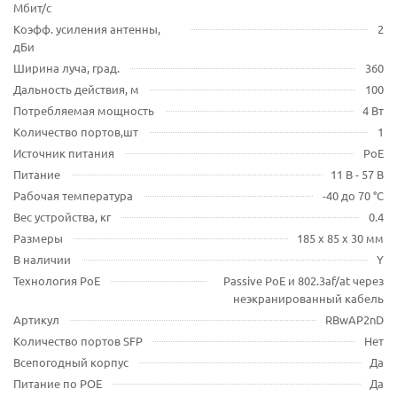
Мбит/с
Коэфф. усиления антенны,
2
дБи
Ширина луча, град.
360
Дальность действия, м
100
Потребляемая мощность
4 Вт
Количество портов,шт
1
Источник питания
PoE
Питание
11 В - 57 В
Рабочая температура
-40 до 70 °C
Вес устройства, кг
0.4
Размеры
185 х 85 х 30 мм
В наличии
Y
Технология PoE
Passive PoE и 802.3af/at через
неэкранированный кабель
Артикул
RBwAP2nD
Количество портов SFP
Нет
Всепогодный корпус
Да
Питание по POE
Да