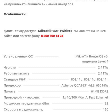
не привлекать лишнего внимания вандалов.
Особенности:
Купить точку доступа
Mikrotik wAP (
White
)
вы можете на нашем
сайте или по телефону
8 800 700 14 24
Установленная ОС
MikroTik RouterOS v6,
лицензия Level 4
Частота
2,4 ГГц
Рабочая частота
2.4 ГГц
Стандарт Wi-Fi
802.11b; 802.11g; 802.11n
Процессор
Atheros QCA9531-AL3, 650 МГц
Память
64MB DDR2
Проводной интерфейс
1х 10/100 Мбит/с Fast Ethernet
Мощность передатчика, dBm
22
Скорость в радиоканале,
150