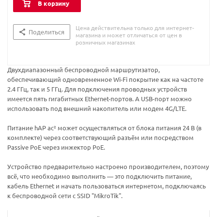
В корзину
Цена действительна только для интернет-
Поделиться
магазина и может отличаться от цен в
розничных магазинах
Двухдиапазонный беспроводной маршрутизатор,
обеспечивающий одновременное Wi-Fi покрытие как на частоте
2.4 ГГц, так и 5 ГГц. Для подключения проводных устройств
имеется пять гигабитных Ethernet-портов. А USB-порт можно
использовать под внешний накопитель или модем 4G/LTE.
Питание hAP ac² может осуществляться от блока питания 24 В (в
комплекте) через соответствующий разъём или посредством
Passive PoE через инжектор PoE.
Устройство предварительно настроено производителем, поэтому
всё, что необходимо выполнить — это подключить питание,
кабель Ethernet и начать пользоваться интернетом, подключаясь
к беспроводной сети с SSID "MikroTik".