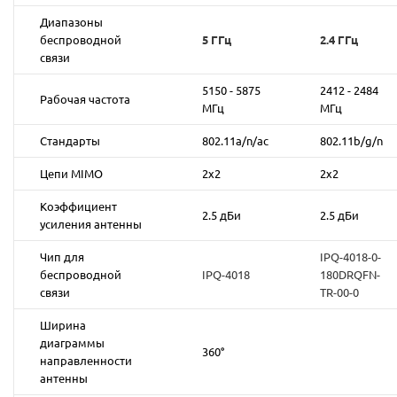
Диапазоны
беспроводной
5 ГГц
2.4 ГГц
связи
5150 - 5875
2412 - 2484
Рабочая частота
МГц
МГц
Стандарты
802.11a/n/ac
802.11b/g/n
Цепи MIMO
2х2
2x2
Коэффициент
2.5 дБи
2.5 дБи
усиления антенны
Чип для
IPQ-4018-0-
беспроводной
IPQ-4018
180DRQFN-
связи
TR-00-0
Ширина
диаграммы
360°
направленности
антенны