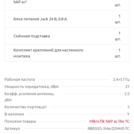
hAP ac²
шт.
1
Блок питания Jack 24 В, 0.8 А
шт.
1
Съёмная подставка
шт.
Комплект креплений для настенного
1
монтажа
шт.
Рабочая частота
2.4+5 ГГц
Мощность передатчика, dBm
27
Коэфф. усиления антенны,
2.5
дБи
Количество портов,шт
5
В наличии
Y
Похожие товары
MikroTik hAP ac lite TC
Артикул
RBD52G-5HacD2HnD-TC