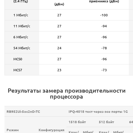
(2.4 ГГц)
приёмника (дБм)
(дБм)
1 Мбит/с
27
-100
11 Мбит/с
27
-94
6 Мбит/с
27
-96
54 Мбит/с
24
-78
MCS0
27
-96
MCS7
23
-73
Результаты замера производительности
процессора
RB952Ui-5ac2nD-TC
IPQ-4018 тест через все порты 1G
1518 байт
512 байт
64
Режим
Конфигурация
Кпак/
Мбит/
Кпак/
Мбит/