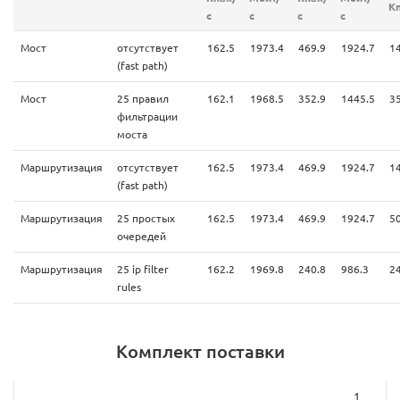
К
с
с
с
с
Мост
отсутствует
162.5
1973.4
469.9
1924.7
1
(fast path)
Мост
25 правил
162.1
1968.5
352.9
1445.5
3
фильтрации
моста
Маршрутизация
отсутствует
162.5
1973.4
469.9
1924.7
1
(fast path)
Маршрутизация
25 простых
162.5
1973.4
469.9
1924.7
5
очередей
Маршрутизация
25 ip filter
162.2
1969.8
240.8
986.3
2
rules
Комплект поставки
1