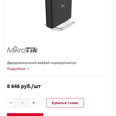
Код вендора:
RBD52G-5HacD2HnD-TC
Двухдиапазонный вайфай маршрутизатор
Подробнее
8 646 руб.
/шт
Купить в 1 клик