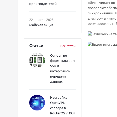
обеспечивает оп
производителей
позволяют обеспе
синхронизации. 
электромагнитной
22 апреля 2025
регулировки от −
Майская акция!
Статьи
Все статьи
Основные
форм-факторы
SSD и
интерфейсы
передачи
данных
Настройка
OpenVPN-
сервера в
RouterOS 7.19.4