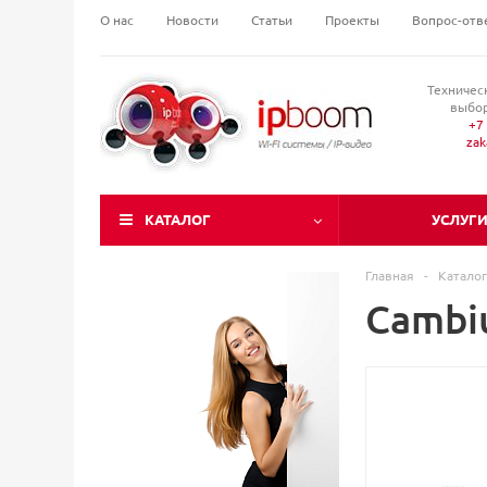
О нас
Новости
Статьи
Проекты
Вопрос-отв
Техничес
выбор
+7 
za
КАТАЛОГ
УСЛУГ
Главная
-
Каталог
Cambiu