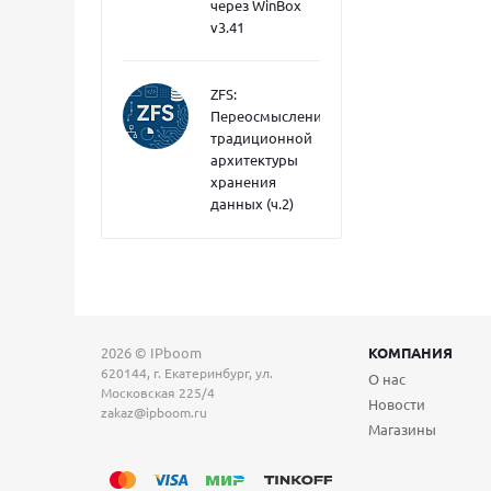
через WinBox
v3.41
ZFS:
Переосмысление
традиционной
архитектуры
хранения
данных (ч.2)
2026 © IPboom
КОМПАНИЯ
620144, г. Екатеринбург, ул.
О нас
Московская 225/4
Новости
zakaz@ipboom.ru
Магазины