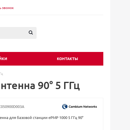
ь звонок
ЙКИ
КОНТАКТЫ
Гц
тенна 90° 5 ГГц
C050900D003A
енна для базовой станции ePMP 1000 5 ГГц 90°