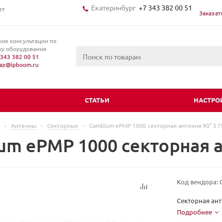
Екатеринбург
+7 343 382 00 51
ет
Заказат
кие консультации по
у оборудования
343 382 00 51
kaz@ipboom.ru
И
СТАТЬИ
НАСТРО
-
Антенны
-
Секторные
-
Cambium ePMP 1000 секторная антенна 90° 5 Г
m ePMP 1000 секторная ан
Код вендора:
Секторная ант
Подробнее