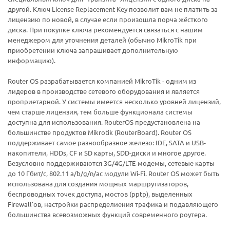
другой. Ключ License Replacement Key позволит вам не платить за
лицензию по новой, в случае если произошла порча жёсткого
диска. При покупке ключа рекомендуется связаться с нашим
менеджером для уточнения деталей (обычно MikroTik при
приобретении ключа запрашивает дополнительную
информацию).
Router OS разрабатывается компанией MikroTik - одним из
лидеров в производстве сетевого оборудования и является
проприетарной. У системы имеется несколько уровней лицензий,
чем старше лицензия, тем больше функционала системы
доступна для использования. RouterOS предустановлена на
большинстве продуктов Mikrotik (RouterBoard). Router OS
поддерживает самое разнообразное железо: IDE, SATA и USB-
накопители, HDDs, CF и SD карты, SDD-диски и многое другое.
Безусловно поддерживаются 3G/4G/LTE-модемы, сетевые карты
до 10 Гбит/с, 802.11 a/b/g/n/ac модули Wi-Fi. Router OS может быть
использована для создания мощных маршрутизаторов,
беспроводных точек доступа, мостов (pptp), выделенных
Firewall'ов, настройки распределиения трафика и подавляющего
большинства всевозможных функций современного роутера.