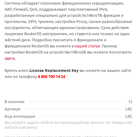
Система обладает огромным функционалом маршрутизации,
NAT, Firewall, QoS, поддерживает перспективный IPv6,
разработанные специально для устройств MikroTik функции и
протоколы, VPN, туннели, настройки Proxy, самые разнообразные
инструменты, облегчающие администрирование. Срок действия
лицензии RouterOS неограничен, но ставится она только на один
жёсткий диск. Подробно прочитать о функционале и
функционале RouterOS вы можете в
нашей статье
. Пример
настройки RouterOS на устройстве Mikrotik вы можете посмотреть
здесь
.
Купить ключ
License Replacement Key
вы можете на нашем сайте
или по телефону
8 800 700 14 24
В наличии
12
Артикул
LRC
Код интеграции
LRC
Вы можете задать любой интересующий вас вопрос по товару или
работе магазина.
Наши квалифицированные специалисты обязательно вам