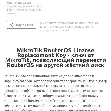
Наши менеджеры
обязательно свяжутся с
Вами и уточнят условия
заказа
Цена действительна только для интернет-
Поделиться
магазина и может отличаться от цен в
розничных магазинах
MikroTik RouterOS License
Replacement Key
- ключ от
MikroTik, позволяющий перенести
RouterOS на другой жёсткий диск
Router OS - это операционная система для компьютеров и
маршрутизаторов, которая позволяет превратить ваш компьютер
во многофункциональный маршрутизатор (роутер). Иногда
возникает необходимость переноса RouterOS на другое железо
(чаще всего из-за выхода оборудования из строя). Поскольку
лицензия приобретается для жёсткого диска, то для нового
жёсткого диска нужна либо новая лицензия, либо необходим
специальный ключ для "транзита" лицензии с одного диска на