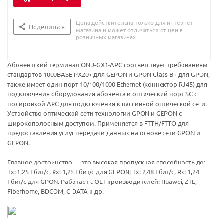
Цена действительна только для интернет-
Поделиться
магазина и может отличаться от цен в
розничных магазинах
Абонентский терминал ONU-GX1-APC соответствует требованиям
стандартов 1000BASE-PX20+ для GEPON и GPON Class B+ для GPON,
также имеет один порт 10/100/1000 Ethernet (коннектор RJ45) для
подключения оборудования абонента и оптический порт SC с
полировкой APC для подключения к пассивной оптической сети.
Устройство оптической сети технологии GPON и GEPON с
широкополосным доступом. Применяется в FTTH/FTTO для
предоставления услуг передачи данных на основе сети GPON и
GEPON.
Главное достоинство — это высокая пропускная способность до:
Tx: 1,25 Гбит/с, Rx: 1,25 Гбит/с для GEPON; Tx: 2,48 Гбит/с, Rx: 1,24
Гбит/с для GPON. Работает с OLT производителей: Huawei, ZTE,
Fiberhome, BDCOM, C-DATA и др.