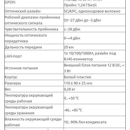
GPON
Приём: 1,24 Гбит/с
Оптический разъём
SC/APC, одномодовое волокно
Рабочий диапазон приёмника
От -27 дБм до -3 дБм
оптического сигнала
Чувствительность приёмника
≤ -28 дБм
Мощность оптического
0~+4 дБм
передатчика
Дальность передачи
20 км
1х 10/100/1000M, разъём под
LAN-порт
RJ45-коннектор
Внешний блок питания 12 В DC, <
Источник питания
3 Вт
Корпус
Белый пластик
Размеры
110 х 90 х 25 мм
Вес
0,28 кг
Температура окружающей
0.. +50 °C
среды рабочая
Температура окружающей
-40.. +85 °C
среды хранения
Влажность окружающей среды
10.. 90% без конденсата
рабочая