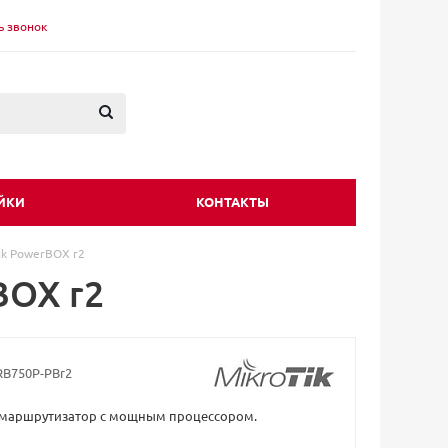
ь звонок
ЙКИ
КОНТАКТЫ
ik PowerBOX r2
BOX r2
RB750P-PBr2
- маршрутизатор с мощным процессором.