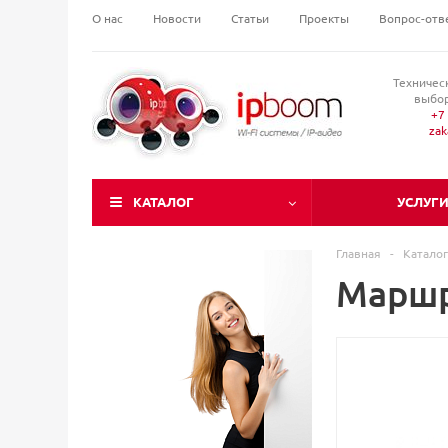
О нас
Новости
Статьи
Проекты
Вопрос-отв
Техничес
выбор
+7 
za
КАТАЛОГ
УСЛУГ
Главная
-
Каталог
Маршр