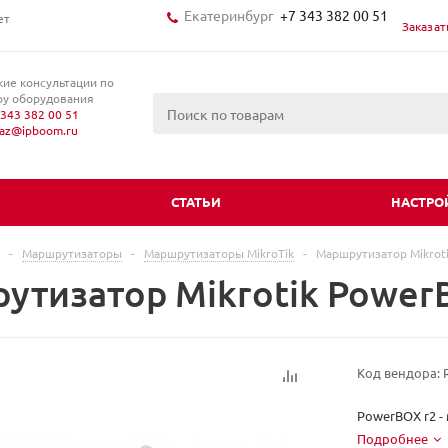
Екатеринбург
+7 343 382 00 51
ет
Заказат
кие консультации по
у оборудования
343 382 00 51
kaz@ipboom.ru
И
СТАТЬИ
НАСТРО
-
Маршрутизаторы
-
Маршрутизаторы MikroTik
-
Маршрутизатор Mikrot
утизатор Mikrotik Power
Код вендора:
PowerBOX r2 
Подробнее