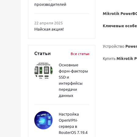
производителей
Mikrotik PowerBO
22 апреля 2025
Ключевые особе
Майская акция!
Устройство
Powe
Статьи
Все статьи
Купить
Mikrotik 
Основные
форм-факторы
SSD и
интерфейсы
передачи
данных
Настройка
OpenVPN-
сервера в
RouterOS 7.19.4