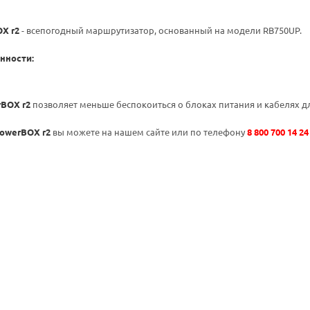
X r2
- всепогодный маршрутизатор, основанный на модели RB750UP.
нности:
rBOX r2
позволяет меньше беспокоиться о блоках питания и кабелях д
PowerBOX r2
вы можете на нашем сайте или по телефону
8 800 700 14 24