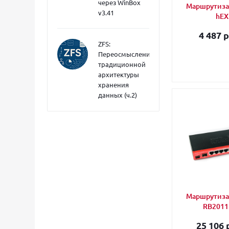
через WinBox
Маршрутизат
v3.41
hEX 
4 487 р
ZFS:
Переосмысление
традиционной
архитектуры
хранения
данных (ч.2)
Маршрутизат
RB2011
25 106 