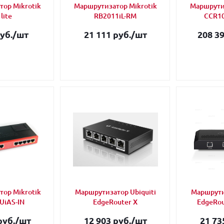
ор Mikrotik
Маршрутизатор Mikrotik
Маршрутиз
lite
RB2011iL-RM
CCR10
уб.
/шт
21 111 руб.
/шт
208 39
ор Mikrotik
Маршрутизатор Ubiquiti
Маршрутиз
UiAS-IN
EdgeRouter X
EdgeRou
руб.
/шт
12 903 руб.
/шт
21 73