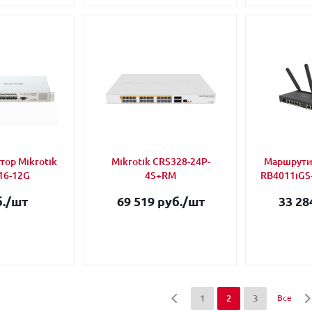
ор Mikrotik
Mikrotik CRS328-24P-
Маршрутиз
16-12G
4S+RM
RB4011iGS
.
/шт
69 519 руб.
/шт
33 28
1
2
3
Все