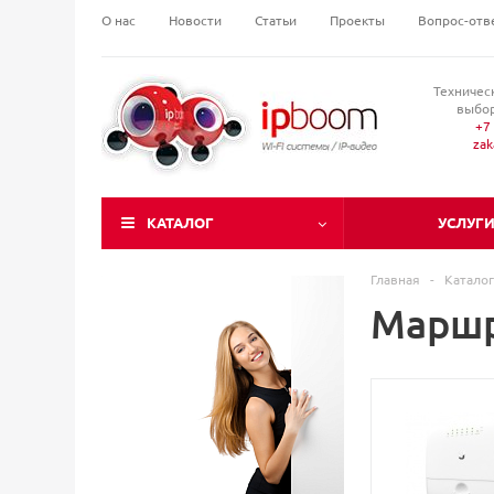
О нас
Новости
Статьи
Проекты
Вопрос-отв
Техничес
выбор
+7 
za
КАТАЛОГ
УСЛУГ
Главная
-
Каталог
Маршр