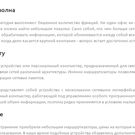
волна
егодня выполняют бешенное количество функций. Ни один офис не об
х можно найти небольшие локалки. Само собой, что чем больше сеть
обрабатывать информацию, которой обмениваются между собой все уст
, когда дело касается крупной компании – вопрос встает достаточно 
ту
устройство или персональный компьютер, предназначенный для связи
вязи сетей различной архитектуры. Именно маршрутизаторы позволяют 
рации сетевых пакетов.
редставляет собой устройство с несколькими сетевыми интерфейсам
ный компьютер, работающий под управлением особого программного 
ой объем информации, поэтому редко применяется в условиях малых 
е
транение приобрели небольшие маршрутизаторы, цены на которые не
ользования. В наше время подобные устройства обзавелись дополнит