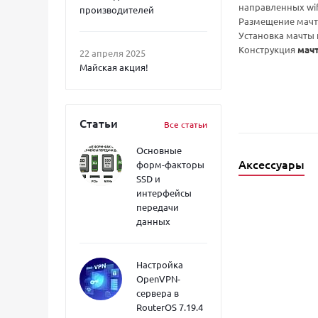
направленных wif
производителей
Размещение мачты
Установка мачты 
Конструкция
мач
22 апреля 2025
Майская акция!
Статьи
Все статьи
Основные
Аксессуары
форм-факторы
SSD и
интерфейсы
передачи
данных
Настройка
OpenVPN-
сервера в
RouterOS 7.19.4