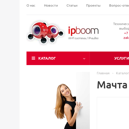
О нас
Новости
Статьи
Проекты
Вопрос-отв
Техничес
выбор
+7 
za
КАТАЛОГ
УСЛУГ
Главная
-
Каталог
Мачта