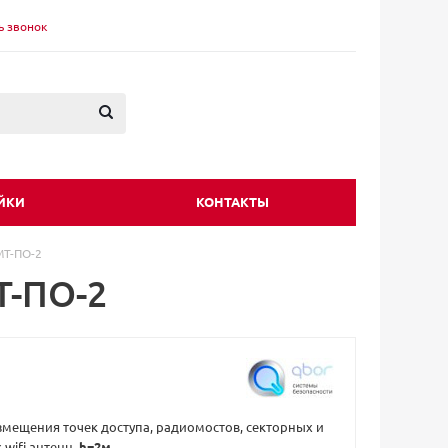
ь звонок
ЙКИ
КОНТАКТЫ
МТ-ПО-2
Т-ПО-2
змещения точек доступа, радиомостов, секторных и
wifi антенн,
h=2м