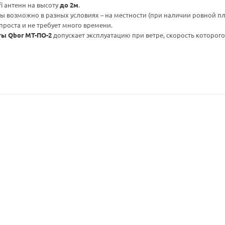
i антенн на высоту
до 2м
.
 возможно в разных условиях – на местности (при наличии ровной пл
проста и не требует много времени.
ты Qbor МТ-ПО-2
допускает эксплуатацию при ветре, скорость которого 