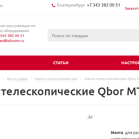
Екатеринбург
+7 343 382 00 51
ет
Заказат
кие консультации по
у оборудования
343 382 00 51
kaz@ipboom.ru
И
СТАТЬИ
НАСТРО
-
Аксессуары
-
Мачты телескопические
-
Мачта телескопические Qbor 
 телескопические Qbor М
Мачта
для ра
направленных 