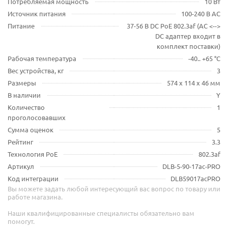
Потребляемая мощность
10 Вт
Источник питания
100-240 В AC
Питание
37-56 В DC PoE 802.3af (AC <-->
DC адаптер входит в
комплект поставки)
Рабочая температура
-40.. +65 °С
Вес устройства, кг
3
Размеры
574 х 114 х 46 мм
В наличии
Y
Количество
1
проголосовавших
Сумма оценок
5
Рейтинг
3.3
Технология PoE
802.3af
Артикул
DLB-5-90-17ac-PRO
Код интеграции
DLB59017acPRO
Вы можете задать любой интересующий вас вопрос по товару или
работе магазина.
Наши квалифицированные специалисты обязательно вам
помогут.