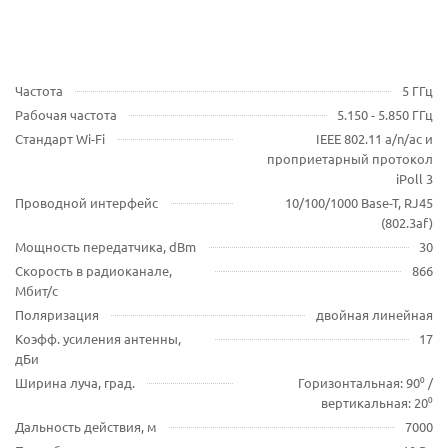
Частота
5 ГГц
Рабочая частота
5.150 - 5.850 ГГц
Стандарт Wi-Fi
IEEE 802.11 a/n/ac и
проприетарный протокол
iPoll 3
Проводной интерфейс
10/100/1000 Base-T, RJ45
(802.3af)
Мощность передатчика, dBm
30
Скорость в радиоканале,
866
Мбит/с
Поляризация
двойная линейная
Коэфф. усиления антенны,
17
дБи
Ширина луча, град.
Горизонтальная: 90⁰ /
вертикальная: 20⁰
Дальность действия, м
7000