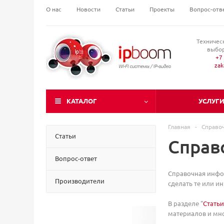
О нас
Новости
Статьи
Проекты
Вопрос-отв
Техничес
выбор
+7 
za
КАТАЛОГ
УСЛУГ
Главная
-
Справо
Статьи
Справ
Вопрос-ответ
Справочная инфор
Производители
сделать те или и
В разделе "
Статьи
материалов и мно