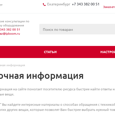
Екатеринбург
+7 343 382 00 51
ет
Заказат
кие консультации по
у оборудования
343 382 00 51
kaz@ipboom.ru
И
СТАТЬИ
НАСТРО
чная информация
очная информация
мация на сайте помогает посетителю ресурса быстрее найти ответы на
ные вещи.
" Вы найдете интересные материалы о способах обращения с технико
гих других вещах, которые позволят Вам быстрее выбрать нужный това