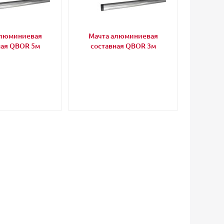
алюминиевая
Мачта алюминиевая
ная QBOR 5м
составная QBOR 3м