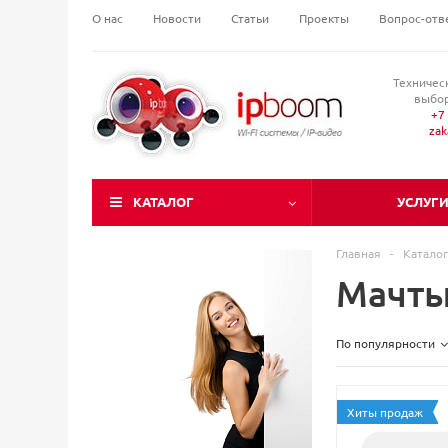
О нас
Новости
Статьи
Проекты
Вопрос-отв
Техничес
выбор
+7 
za
КАТАЛОГ
УСЛУГ
Главная
-
Каталог
Мачты
По популярности
Хиты продаж