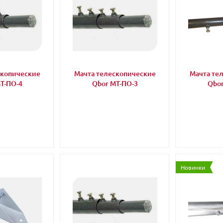
скопические
Мачта телескопические
Мачта те
Т-ПО-4
Qbor МТ-ПО-3
Qbor
Новинки