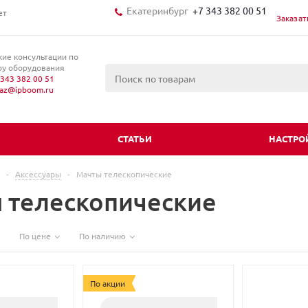
Екатеринбург
+7 343 382 00 51
ет
Заказат
кие консультации по
у оборудования
343 382 00 51
kaz@ipboom.ru
И
СТАТЬИ
НАСТРО
-
Аксессуары
-
Мачты телескопические
 телескопические
По цене
По наличию
По акции