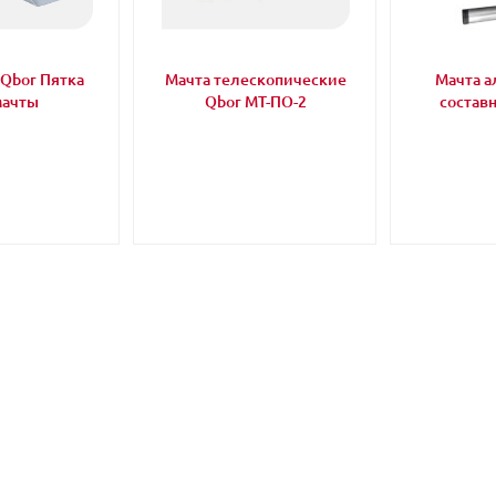
Qbor Пятка
Мачта телескопические
Мачта 
мачты
Qbor МТ-ПО-2
состав