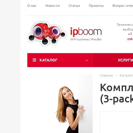
О нас
Новости
Статьи
Проекты
Вопрос-отв
Техничес
выбор
+7 
za
КАТАЛОГ
УСЛУГ
Главная
-
Каталог
Компле
(3-pac