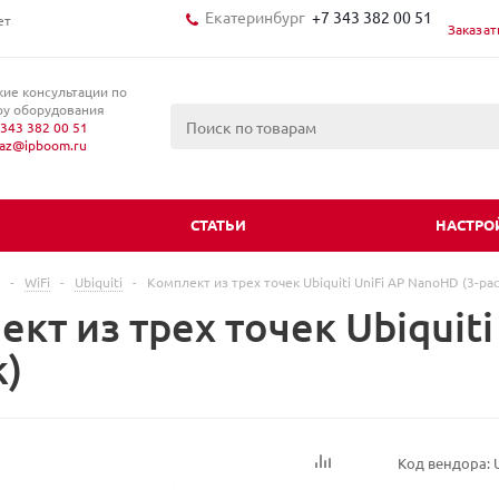
Екатеринбург
+7 343 382 00 51
ет
Заказат
кие консультации по
у оборудования
343 382 00 51
kaz@ipboom.ru
И
СТАТЬИ
НАСТРО
-
WiFi
-
Ubiquiti
-
Комплект из трех точек Ubiquiti UniFi AP NanoHD (3-pac
кт из трех точек Ubiquit
k)
Код вендора: