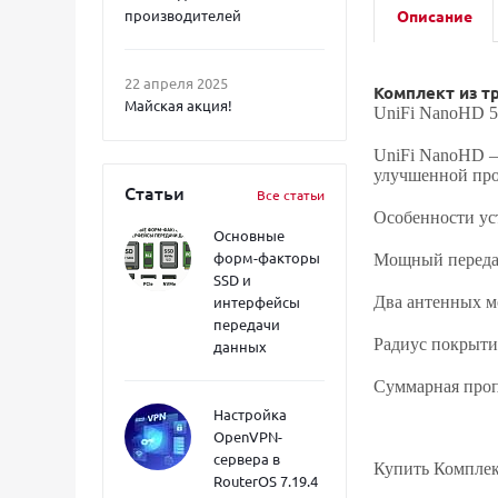
производителей
Описание
22 апреля 2025
Комплект из тр
Майская акция!
UniFi NanoHD
UniFi NanoHD
–
улучшенной про
Статьи
Все статьи
Особенности ус
Основные
форм-факторы
Мощный переда
SSD и
интерфейсы
Два антенных м
передачи
Радиус покрытия
данных
Суммарная проп
Настройка
OpenVPN-
сервера в
Купить Комплект
RouterOS 7.19.4