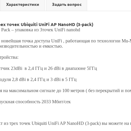
Характеристики
Задать вопрос
ех точек Ubiquiti UniFi AP NanoHD (3-pack)
5
Pack
– упаковка из 3точек
UniFi nanohd
 новейшая точка доступа
UniFi
, работающая по технологии
Mu
-
изводительностью и емкостью.
тройства:
тчик 23
dBi
в 2,4 ГГц и 26
dBi
в диапазоне 5ГГц
одуля 2,8
dBi
в 2,4 ГГц и 3
dBi
в 5 ГГц
 на максимальном сигнале до 100 метров ( без перекрытий и по
ускная способность 2033 Мбит/сек
 из трех точек Ubiquiti UniFi AP NanoHD (3-pack) вы можете на