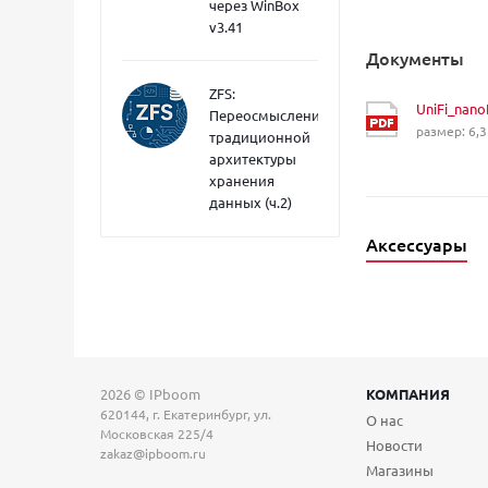
через WinBox
v3.41
Документы
ZFS:
UniFi_nan
Переосмысление
размер: 6,3
традиционной
архитектуры
хранения
данных (ч.2)
Аксессуары
2026 © IPboom
КОМПАНИЯ
620144, г. Екатеринбург, ул.
О нас
Московская 225/4
Новости
zakaz@ipboom.ru
Магазины