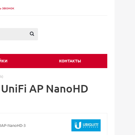
ь звонок
ЙКИ
КОНТАКТЫ
k)
i UniFi AP NanoHD
UAP-NanoHD-3