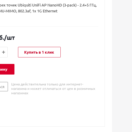
ех точек Ubiquiti UniFi AP NanoHD (3-pack) - 2.4+5 ГГц,
MU-MIMO, 802.3af, 1х 1G Ethernet
б.
/шт
Купить в 1 клик
зину
Цена действительна только для интернет-
ься
магазина и может отличаться от цен в розничных
магазинах