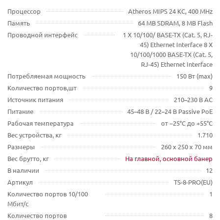
Процессор
Atheros MIPS 24 KC, 400 MHz
Память
64 MB SDRAM, 8 MB Flash
Проводной интерфейс
1 X 10/100/ BASE-TX (Cat. 5, RJ-
45) Ethernet Interface 8 X
10/100/1000 BASE-TX (Cat. 5,
RJ-45) Ethernet Interface
Потребляемая мощность
150 Вт (max)
Количество портов,шт
9
Источник питания
210–230 В AC
Питание
45–48 В / 22–24 В Passive PoE
Рабочая температура
от −25°C до +55°C
Вес устройства, кг
1.710
Размеры
260 x 250 x 70 мм
Вес брутто, кг
На главной, основной банер
В наличии
12
Артикул
TS-8-PRO(EU)
Количество портов 10/100
1
Мбит/с
Количество портов
8