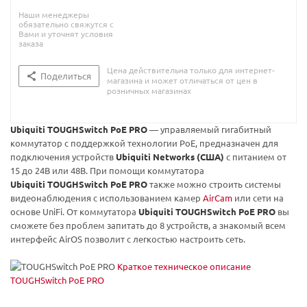
Наши менеджеры
обязательно свяжутся с
Вами и уточнят условия
заказа
Цена действительна только для интернет-
Поделиться
магазина и может отличаться от цен в
розничных магазинах
Ubiquiti
TOUGHSwitch PoE PRO
— управляемый гигабитный
коммутатор с поддержкой технологии PoE, предназначен для
подключения устройств
Ubiquiti Networks (США)
с питанием от
15 до 24В или 48В. При помощи коммутатора
Ubiquiti
TOUGHSwitch PoE PRO
также можно строить системы
видеонаблюдения с использованием камер
AirCam
или сети на
основе UniFi. От коммутатора
Ubiquiti
TOUGHSwitch PoE PRO
вы
сможете без проблем запитать до 8 устройств, а знакомый всем
интерфейс AirOS позволит с легкостью настроить сеть.
Краткое техническое описание
TOUGHSwitch PoE PRO