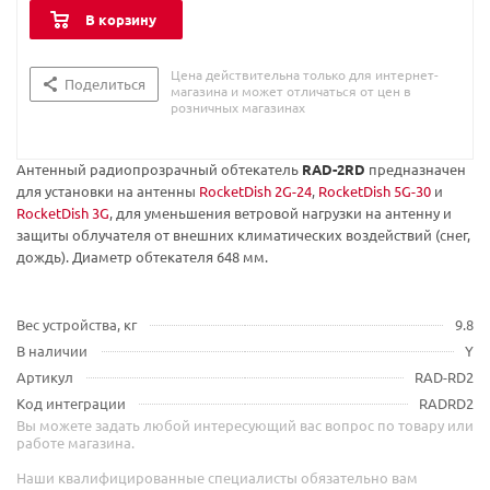
В корзину
Цена действительна только для интернет-
Поделиться
магазина и может отличаться от цен в
розничных магазинах
Антенный радиопрозрачный обтекатель
RAD-2RD
предназначен
для установки на антенны
RocketDish 2G-24
,
RocketDish 5G-30
и
RocketDish 3G
, для уменьшения ветровой нагрузки на антенну и
защиты облучателя от внешних климатических воздействий (снег,
дождь). Диаметр обтекателя 648 мм.
Вес устройства, кг
9.8
В наличии
Y
Артикул
RAD-RD2
Код интеграции
RADRD2
Вы можете задать любой интересующий вас вопрос по товару или
работе магазина.
Наши квалифицированные специалисты обязательно вам